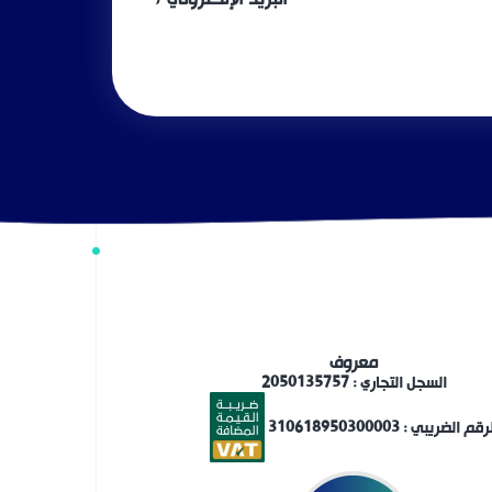
معروف
السجل التجاري : 2050135757
رقم الضريبي : 310618950300003