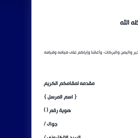
ه الله
ير واليمن والبركات، وأعاننا وإياكم على صيامه وقيامه
مقدمه لمقامكم الكريم
{ اسم المرسل }
هوية رقم ( )
جوال /
البريد الإلكتروني /