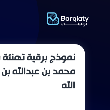
نموذج برقية تهنئة ب
محمد بن عبدالله بن 
الله