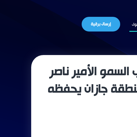
إرسال برقية
ول
السمو الأمير ناصر
منطقة جازان يحفظه