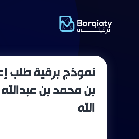
نموذج برقية طلب إعا
بن محمد بن عبدالله 
الله