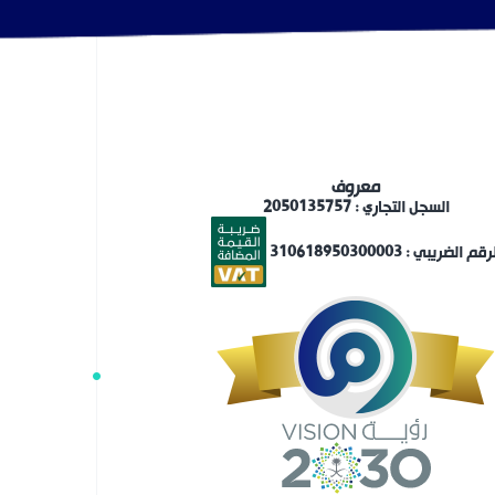
معروف
السجل التجاري : 2050135757
رقم الضريبي : 310618950300003