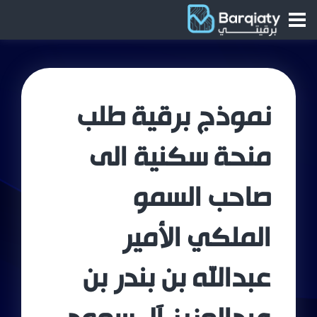
نموذج برقية طلب
منحة سكنية الى
صاحب السمو
الملكي الأمير
عبدالله بن بندر بن