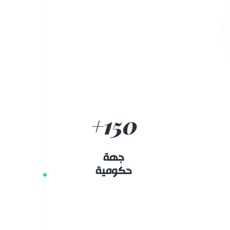
+
150
جهة
حكومية