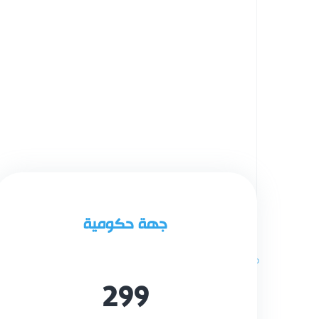
جهة حكومية
299